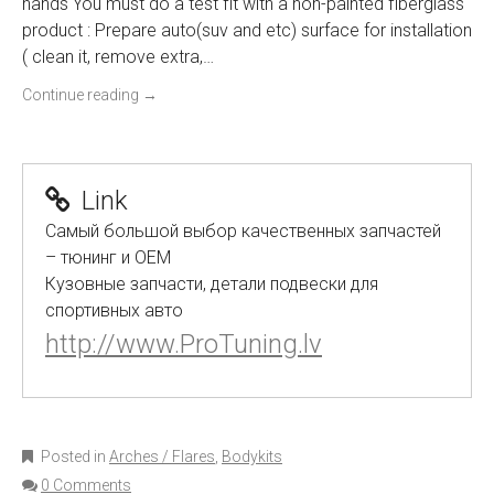
hands You must do a test fit with a non-painted fiberglass
product : Prepare auto(suv and etc) surface for installation
( clean it, remove extra,…
Continue reading
→
Link
Самый большой выбор качественных запчастей
– тюнинг и ОЕМ
Кузовные запчасти, детали подвески для
спортивных авто
http://www.ProTuning.lv
Posted in
Arches / Flares
,
Bodykits
0 Comments