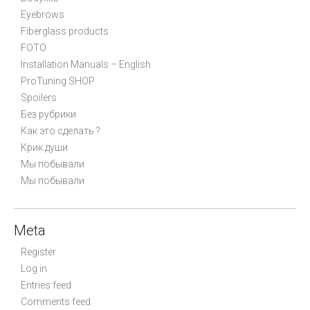
Eyebrows
Fiberglass products
FOTO
Installation Manuals – English
ProTuning SHOP
Spoilers
Без рубрики
Как это сделать ?
Крик души
Мы побывали
Мы побывали
Meta
Register
Log in
Entries feed
Comments feed