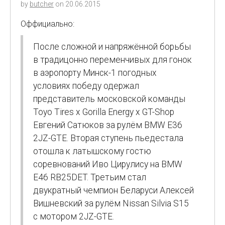
by
butcher
on
20.06.2015
Оффициально:
После сложной и напряжённой борьбы
в традицонно переменчивых для гонок
в аэропорту Минск-1 погодных
условиях победу одержал
представитель московской команды
Toyo Tires x Gorilla Energy x GT-Shop
Евгений Сатюков за рулём BMW E36
2JZ-GTE. Вторая ступень пьедестала
отошла к латышскому гостю
соревнований Иво Цирулису на BMW
E46 RB25DET. Третьим стал
двукратный чемпион Беларуси Алексей
Вишневский за рулём Nissan Silvia S15
с мотором 2JZ-GTE.