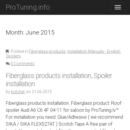
M
S
ProTuning.info
K
A
I
I
P
N
T
O
Month: June 2015
M
C
E
O
N
N
Posted in
Fiberglass products
,
Installation Manuals - English
,
T
U
Spoilers
E
N
0 Comments
T
Fiberglass products installation, Spoiler
installation
by
butcher
on
21.06.2015
Fiberglass products installation. Fiberglass product: Roof
spoiler Audi A6 C6 4F 04-11 for saloon by ProTuning.lv™
For installation you need: Glue/Adhesive ( we recommend
SIKA / SIKA FLEX527AT ) Scotch Tape A free pair of