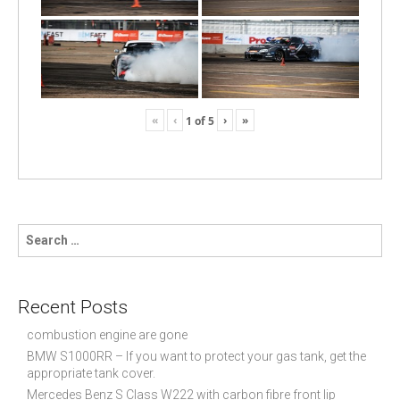
«
‹
›
»
1
of
5
S
e
a
r
c
Recent Posts
h
f
combustion engine are gone
o
BMW S1000RR – If you want to protect your gas tank, get the
r
appropriate tank cover.
:
Mercedes Benz S Class W222 with carbon fibre front lip